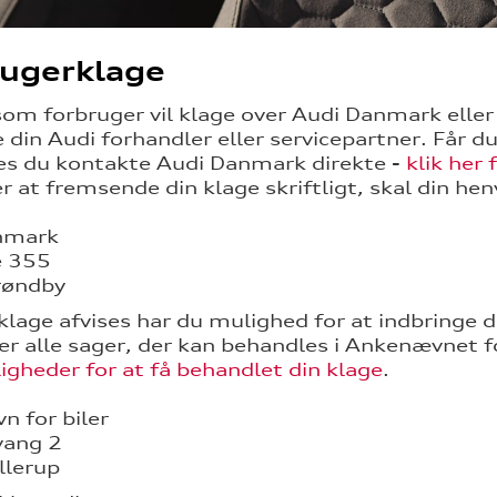
rugerklage
som forbruger vil klage over Audi Danmark elle
din Audi forhandler eller servicepartner. Får du 
es du kontakte Audi Danmark direkte -
klik her
r at fremsende din klage skriftligt, skal din hen
nmark
é 355
røndby
 klage afvises har du mulighed for at indbringe
 er alle sager, der kan behandles i Ankenævnet fo
igheder for at få behandlet din klage
.
 for biler
vang 2
llerup