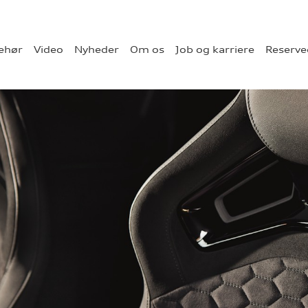
behør
Video
Nyheder
Om os
Job og karriere
Reserve