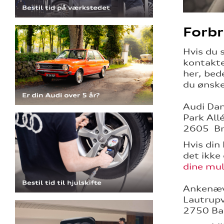
Forb
Hvis du 
kontakte 
her, bed
du ønske
Audi Da
Park All
2605 B
Hvis din
det ikke
dine mul
Ankenævn
Lautrup
2750 Ba