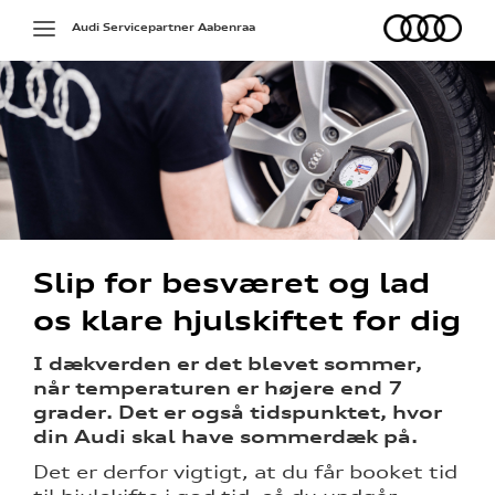
Audi
Toggle
Audi Servicepartner Aabenraa
navigation
g services
Slip for besværet og lad
på værkstedet
os klare hjulskiftet for dig
udstyr
I dækverden er det blevet sommer,
når temperaturen er højere end 7
grader. Det er også tidspunktet, hvor
din Audi skal have sommerdæk på.
l hjulskifte
Det er derfor vigtigt, at du får booket tid
over 5 år?