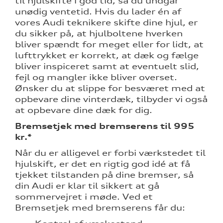
til hjulskifte i god tid, så du undgår
unødig ventetid. Hvis du lader én af
vores Audi teknikere skifte dine hjul, er
du sikker på, at hjulboltene hverken
bliver spændt for meget eller for lidt, at
lufttrykket er korrekt, at dæk og fælge
nementer til
bliver inspiceret samt at eventuelt slid,
fejl og mangler ikke bliver overset.
Ønsker du at slippe for besværet med at
eret
opbevare dine vinterdæk, tilbyder vi også
at opbevare dine dæk for dig.
test
Bremsetjek med bremserens til 995
kr.*
mstpakke
Når du er alligevel er forbi værkstedet til
hjulskift, er det en rigtig god idé at få
tjekket tilstanden på dine bremser, så
din Audi er klar til sikkert at gå
sommervejret i møde. Ved et
Bremsetjek med bremserens får du: