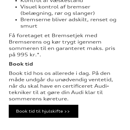
Kontrol af væskestand
Visuel kontrol af bremser
(belægning, rør og slanger)
Bremserne bliver adskilt, renset og
smurt
Få foretaget et Bremsetjek med
Bremserens og kør trygt igennem
re
sommeren til en garanteret maks. pris
på 995 kr.*.
Book tid
Book tid hos os allerede i dag. På den
måde undgår du unødvendig ventetid,
når du skal have en certificeret Audi-
tekniker til at gøre din Audi klar til
sommerens køreture.
Book tid til hjulskifte >>