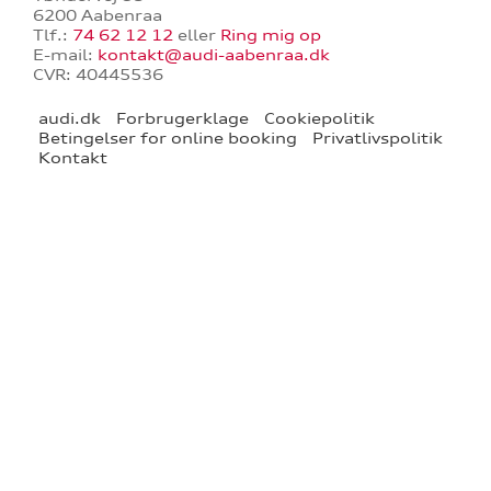
6200 Aabenraa
Tlf.:
74 62 12 12
eller
Ring mig op
E-mail:
kontakt@audi-aabenraa.dk
re
CVR: 40445536
audi.dk
Forbrugerklage
Cookiepolitik
Betingelser for online booking
Privatlivspolitik
Kontakt