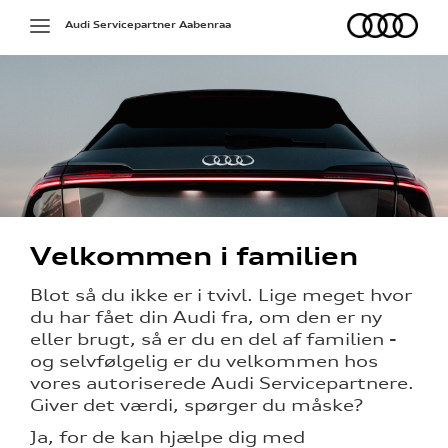
Audi
Toggle
Audi Servicepartner Aabenraa
navigation
g services
Velkommen i familien
på værkstedet
Blot så du ikke er i tvivl. Lige meget hvor
du har fået din Audi fra, om den er ny
udstyr
eller brugt, så er du en del af familien -
og selvfølgelig er du velkommen hos
vores autoriserede Audi Servicepartnere.
l hjulskifte
Giver det værdi, spørger du måske?
Ja, for de kan hjælpe dig med
over 5 år?