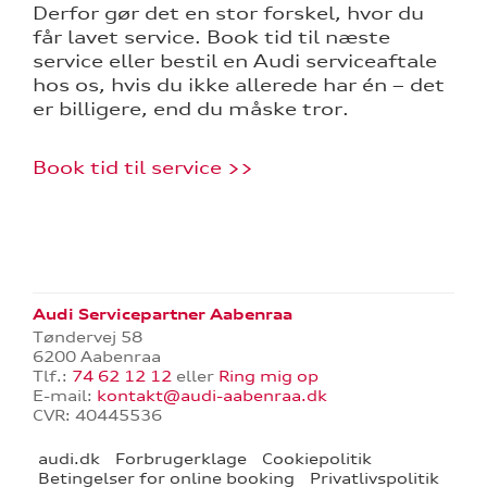
Derfor gør det en stor forskel, hvor du
får lavet service. Book tid til næste
l hjulskifte
service eller bestil en Audi serviceaftale
hos os, hvis du ikke allerede har én – det
over 5 år?
er billigere, end du måske tror.
Book tid til service >>
nementer til
eret
Audi Servicepartner Aabenraa
Tøndervej 58
6200 Aabenraa
test
Tlf.:
74 62 12 12
eller
Ring mig op
E-mail:
kontakt@audi-aabenraa.dk
mstpakke
CVR: 40445536
audi.dk
Forbrugerklage
Cookiepolitik
Betingelser for online booking
Privatlivspolitik