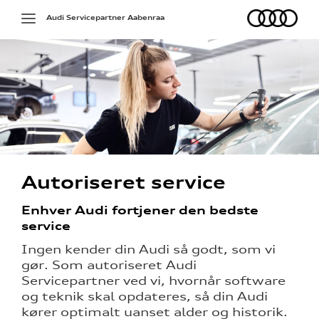
Audi
Toggle
Audi Servicepartner Aabenraa
navigation
g services
Autoriseret service
jælp
Enhver Audi fortjener den bedste
service
ce
Ingen kender din Audi så godt, som vi
på værkstedet
gør. Som autoriseret Audi
Servicepartner ved vi, hvornår software
udstyr
og teknik skal opdateres, så din Audi
kører optimalt uanset alder og historik.